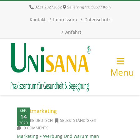
0221 28272862
Salierring 11, 50677 Köln
Kontakt
Impressum
Datenschutz
Anfahrt
Menu
Selbstmarketing
SEP.
14
ULRIKE DEUTSCH
SELBSTSTÄNDIGKEIT
2020
0 COMMENTS
Marketing ≠ Werbung Und warum man